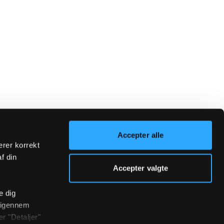
Accepter alle
erer korrekt
af din
Accepter valgte
e dig
r igennem
r "Detaljer"