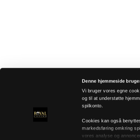
Denne hjemmeside bruger
Vi bruger vores egne cooki
og til at understøtte hjemme
spilkonto.
Cookies kan også benyttes t
markedsføring omkring spi
vores analyse og annoncer