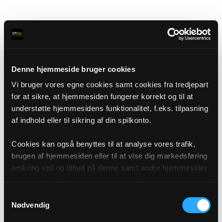
Denne hjemmeside bruger cookies
Vi bruger vores egne cookies samt cookies fra tredjepart
for at sikre, at hjemmesiden fungerer korrekt og til at
understøtte hjemmesidens funktionalitet, f.eks. tilpasning
af indhold eller til sikring af din spilkonto.
Cookies kan også benyttes til at analyse vores trafik,
brugen af hjemmesiden eller til at vise dig markedsføring
omkring spil og tilbud på denne samt andre hjemmesider
og sociale medier igennem vores analyse og
annonceringspartnere. Du kan læse mere om vores brug
Samtykkevalg
af cookies under "Detaljer" eller ved at klikke videre til
Nødvendig
vores Cookiepolitik, som du finder i bunden af vores