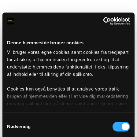
Denne hjemmeside bruger cookies
Vi bruger vores egne cookies samt cookies fra tredjepart
for at sikre, at hjemmesiden fungerer korrekt og til at
understøtte hjemmesidens funktionalitet, f.eks. tilpasning
af indhold eller til sikring af din spilkonto.
Cookies kan også benyttes til at analyse vores trafik,
brugen af hjemmesiden eller til at vise dig markedsføring
omkring spil og tilbud på denne samt andre hjemmesider
og sociale medier igennem vores analyse og
annonceringspartnere. Du kan læse mere om vores brug
Samtykkevalg
af cookies under "Detaljer" eller ved at klikke videre til
Nødvendig
vores Cookiepolitik, som du finder i bunden af vores