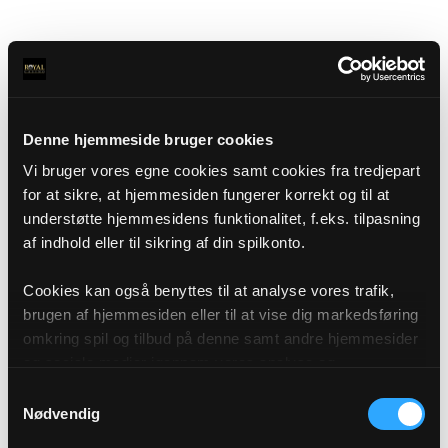
Denne hjemmeside bruger cookies
Vi bruger vores egne cookies samt cookies fra tredjepart
for at sikre, at hjemmesiden fungerer korrekt og til at
understøtte hjemmesidens funktionalitet, f.eks. tilpasning
af indhold eller til sikring af din spilkonto.
Cookies kan også benyttes til at analyse vores trafik,
brugen af hjemmesiden eller til at vise dig markedsføring
omkring spil og tilbud på denne samt andre hjemmesider
og sociale medier igennem vores analyse og
annonceringspartnere. Du kan læse mere om vores brug
Samtykkevalg
af cookies under "Detaljer" eller ved at klikke videre til
Nødvendig
vores Cookiepolitik, som du finder i bunden af vores