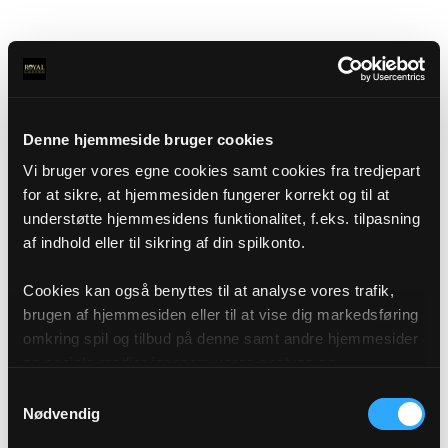
Denne hjemmeside bruger cookies
Vi bruger vores egne cookies samt cookies fra tredjepart
for at sikre, at hjemmesiden fungerer korrekt og til at
understøtte hjemmesidens funktionalitet, f.eks. tilpasning
af indhold eller til sikring af din spilkonto.
Cookies kan også benyttes til at analyse vores trafik,
brugen af hjemmesiden eller til at vise dig markedsføring
omkring spil og tilbud på denne samt andre hjemmesider
og sociale medier igennem vores analyse og
annonceringspartnere. Du kan læse mere om vores brug
Samtykkevalg
af cookies under "Detaljer" eller ved at klikke videre til
Nødvendig
vores Cookiepolitik, som du finder i bunden af vores