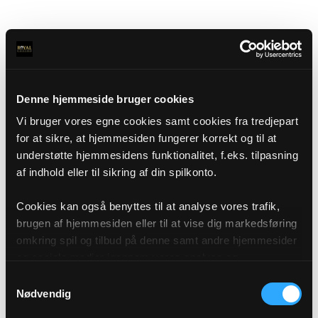
Denne hjemmeside bruger cookies
Vi bruger vores egne cookies samt cookies fra tredjepart
for at sikre, at hjemmesiden fungerer korrekt og til at
understøtte hjemmesidens funktionalitet, f.eks. tilpasning
af indhold eller til sikring af din spilkonto.
Cookies kan også benyttes til at analyse vores trafik,
brugen af hjemmesiden eller til at vise dig markedsføring
omkring spil og tilbud på denne samt andre hjemmesider
og sociale medier igennem vores analyse og
annonceringspartnere. Du kan læse mere om vores brug
Samtykkevalg
af cookies under "Detaljer" eller ved at klikke videre til
Nødvendig
vores Cookiepolitik, som du finder i bunden af vores