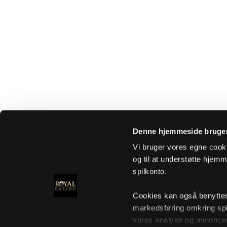
Denne hjemmeside bruger
Vi bruger vores egne cooki
og til at understøtte hjemme
spilkonto.
Cookies kan også benyttes t
markedsføring omkring spi
vores analyse og annoncer