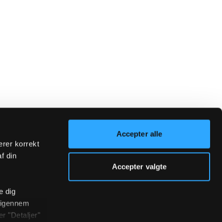
Accepter alle
erer korrekt
af din
Accepter valgte
e dig
r igennem
r "Detaljer"