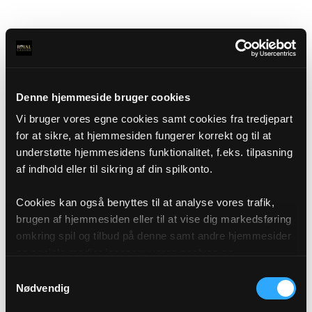
Denne hjemmeside bruger cookies
Vi bruger vores egne cookies samt cookies fra tredjepart
for at sikre, at hjemmesiden fungerer korrekt og til at
understøtte hjemmesidens funktionalitet, f.eks. tilpasning
af indhold eller til sikring af din spilkonto.
Cookies kan også benyttes til at analyse vores trafik,
brugen af hjemmesiden eller til at vise dig markedsføring
omkring spil og tilbud på denne samt andre hjemmesider
og sociale medier igennem vores analyse og
annonceringspartnere. Du kan læse mere om vores brug
Samtykkevalg
af cookies under "Detaljer" eller ved at klikke videre til
Nødvendig
vores Cookiepolitik, som du finder i bunden af vores