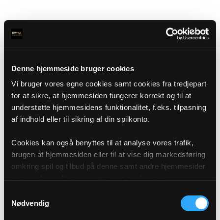
Denne hjemmeside bruger cookies
Vi bruger vores egne cookies samt cookies fra tredjepart
for at sikre, at hjemmesiden fungerer korrekt og til at
understøtte hjemmesidens funktionalitet, f.eks. tilpasning
af indhold eller til sikring af din spilkonto.
Cookies kan også benyttes til at analyse vores trafik,
brugen af hjemmesiden eller til at vise dig markedsføring
omkring spil og tilbud på denne samt andre hjemmesider
og sociale medier igennem vores analyse og
annonceringspartnere. Du kan læse mere om vores brug
Samtykkevalg
af cookies under "Detaljer" eller ved at klikke videre til
Nødvendig
vores Cookiepolitik, som du finder i bunden af vores