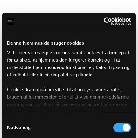
Denne hjemmeside bruger cookies
Vi bruger vores egne cookies samt cookies fra tredjepart
for at sikre, at hjemmesiden fungerer korrekt og til at
understøtte hjemmesidens funktionalitet, f.eks. tilpasning
af indhold eller til sikring af din spilkonto.
Cookies kan også benyttes til at analyse vores trafik,
brugen af hjemmesiden eller til at vise dig markedsføring
omkring spil og tilbud på denne samt andre hjemmesider
og sociale medier igennem vores analyse og
annonceringspartnere. Du kan læse mere om vores brug
Samtykkevalg
af cookies under "Detaljer" eller ved at klikke videre til
Nødvendig
vores Cookiepolitik, som du finder i bunden af vores