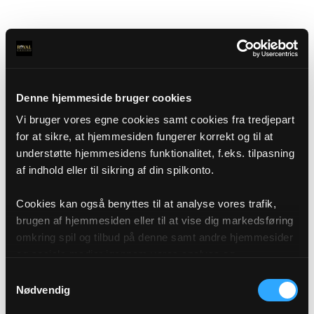
Denne hjemmeside bruger cookies
Vi bruger vores egne cookies samt cookies fra tredjepart
for at sikre, at hjemmesiden fungerer korrekt og til at
understøtte hjemmesidens funktionalitet, f.eks. tilpasning
af indhold eller til sikring af din spilkonto.
Cookies kan også benyttes til at analyse vores trafik,
brugen af hjemmesiden eller til at vise dig markedsføring
omkring spil og tilbud på denne samt andre hjemmesider
og sociale medier igennem vores analyse og
annonceringspartnere. Du kan læse mere om vores brug
Samtykkevalg
af cookies under "Detaljer" eller ved at klikke videre til
Nødvendig
vores Cookiepolitik, som du finder i bunden af vores