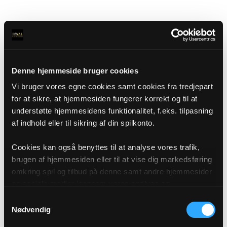
Denne hjemmeside bruger cookies
Vi bruger vores egne cookies samt cookies fra tredjepart
for at sikre, at hjemmesiden fungerer korrekt og til at
understøtte hjemmesidens funktionalitet, f.eks. tilpasning
af indhold eller til sikring af din spilkonto.
Cookies kan også benyttes til at analyse vores trafik,
brugen af hjemmesiden eller til at vise dig markedsføring
omkring spil og tilbud på denne samt andre hjemmesider
og sociale medier igennem vores analyse og
annonceringspartnere. Du kan læse mere om vores brug
Samtykkevalg
af cookies under "Detaljer" eller ved at klikke videre til
Nødvendig
vores Cookiepolitik, som du finder i bunden af vores