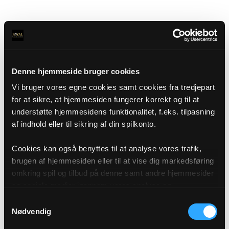
Denne hjemmeside bruger cookies
Vi bruger vores egne cookies samt cookies fra tredjepart
for at sikre, at hjemmesiden fungerer korrekt og til at
understøtte hjemmesidens funktionalitet, f.eks. tilpasning
af indhold eller til sikring af din spilkonto.
Cookies kan også benyttes til at analyse vores trafik,
brugen af hjemmesiden eller til at vise dig markedsføring
omkring spil og tilbud på denne samt andre hjemmesider
og sociale medier igennem vores analyse og
annonceringspartnere. Du kan læse mere om vores brug
Samtykkevalg
af cookies under "Detaljer" eller ved at klikke videre til
Nødvendig
vores Cookiepolitik, som du finder i bunden af vores