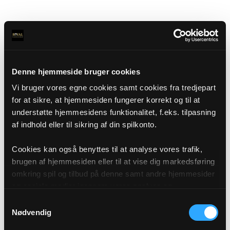
Denne hjemmeside bruger cookies
Vi bruger vores egne cookies samt cookies fra tredjepart
for at sikre, at hjemmesiden fungerer korrekt og til at
understøtte hjemmesidens funktionalitet, f.eks. tilpasning
af indhold eller til sikring af din spilkonto.
Cookies kan også benyttes til at analyse vores trafik,
brugen af hjemmesiden eller til at vise dig markedsføring
omkring spil og tilbud på denne samt andre hjemmesider
og sociale medier igennem vores analyse og
annonceringspartnere. Du kan læse mere om vores brug
Samtykkevalg
af cookies under "Detaljer" eller ved at klikke videre til
Nødvendig
vores Cookiepolitik, som du finder i bunden af vores