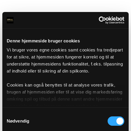
Denne hjemmeside bruger cookies
Vi bruger vores egne cookies samt cookies fra tredjepart
for at sikre, at hjemmesiden fungerer korrekt og til at
understøtte hjemmesidens funktionalitet, f.eks. tilpasning
af indhold eller til sikring af din spilkonto.
Cookies kan også benyttes til at analyse vores trafik,
brugen af hjemmesiden eller til at vise dig markedsføring
omkring spil og tilbud på denne samt andre hjemmesider
og sociale medier igennem vores analyse og
annonceringspartnere. Du kan læse mere om vores brug
Samtykkevalg
af cookies under "Detaljer" eller ved at klikke videre til
Nødvendig
vores Cookiepolitik, som du finder i bunden af vores