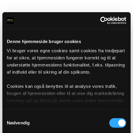
Denne hjemmeside bruger cookies
Vi bruger vores egne cookies samt cookies fra tredjepart
for at sikre, at hjemmesiden fungerer korrekt og til at
understøtte hjemmesidens funktionalitet, f.eks. tilpasning
af indhold eller til sikring af din spilkonto.
Cookies kan også benyttes til at analyse vores trafik,
brugen af hjemmesiden eller til at vise dig markedsføring
omkring spil og tilbud på denne samt andre hjemmesider
og sociale medier igennem vores analyse og
annonceringspartnere. Du kan læse mere om vores brug
Samtykkevalg
af cookies under "Detaljer" eller ved at klikke videre til
Nødvendig
vores Cookiepolitik, som du finder i bunden af vores