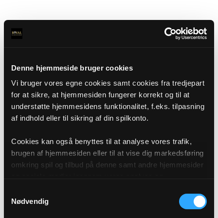
Denne hjemmeside bruger cookies
Vi bruger vores egne cookies samt cookies fra tredjepart
for at sikre, at hjemmesiden fungerer korrekt og til at
understøtte hjemmesidens funktionalitet, f.eks. tilpasning
af indhold eller til sikring af din spilkonto.
Cookies kan også benyttes til at analyse vores trafik,
brugen af hjemmesiden eller til at vise dig markedsføring
omkring spil og tilbud på denne samt andre hjemmesider
og sociale medier igennem vores analyse og
annonceringspartnere. Du kan læse mere om vores brug
Samtykkevalg
af cookies under "Detaljer" eller ved at klikke videre til
Nødvendig
vores Cookiepolitik, som du finder i bunden af vores