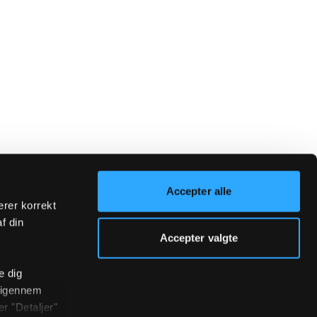
Accepter alle
erer korrekt
af din
Accepter valgte
e dig
r igennem
r "Detaljer"