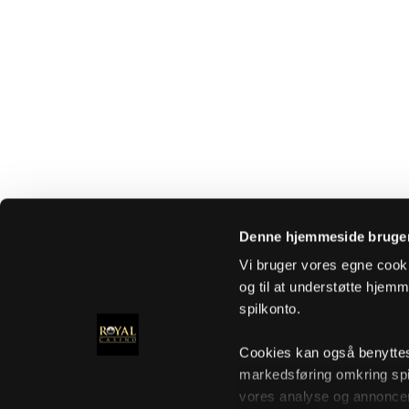
Denne hjemmeside bruger
Vi bruger vores egne cooki
og til at understøtte hjemme
spilkonto.
Cookies kan også benyttes t
markedsføring omkring spi
vores analyse og annoncer