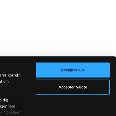
Accepter alle
erer korrekt
af din
Accepter valgte
e dig
r igennem
r "Detaljer"