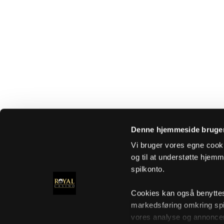
Denne hjemmeside bruger
Vi bruger vores egne cooki
og til at understøtte hjemme
spilkonto.
Cookies kan også benyttes t
markedsføring omkring spi
vores analyse og annoncer