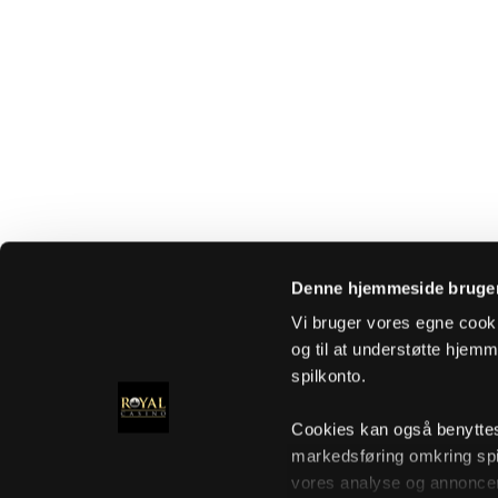
Denne hjemmeside bruger
Vi bruger vores egne cooki
og til at understøtte hjemme
spilkonto.
Cookies kan også benyttes t
markedsføring omkring spi
vores analyse og annoncer