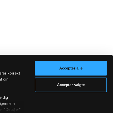
Accepter alle
erer korrekt
af din
Accepter valgte
e dig
r igennem
r "Detaljer"