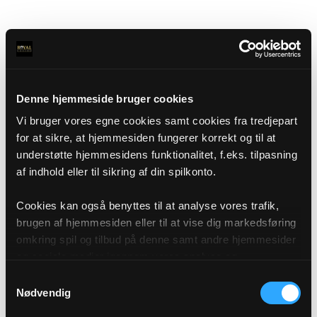
Denne hjemmeside bruger cookies
Vi bruger vores egne cookies samt cookies fra tredjepart
for at sikre, at hjemmesiden fungerer korrekt og til at
understøtte hjemmesidens funktionalitet, f.eks. tilpasning
af indhold eller til sikring af din spilkonto.
Cookies kan også benyttes til at analyse vores trafik,
brugen af hjemmesiden eller til at vise dig markedsføring
omkring spil og tilbud på denne samt andre hjemmesider
og sociale medier igennem vores analyse og
annonceringspartnere. Du kan læse mere om vores brug
Samtykkevalg
af cookies under "Detaljer" eller ved at klikke videre til
Nødvendig
vores Cookiepolitik, som du finder i bunden af vores