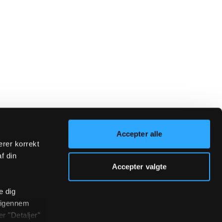
Accepter alle
erer korrekt
af din
Accepter valgte
e dig
r igennem
r "Detaljer"