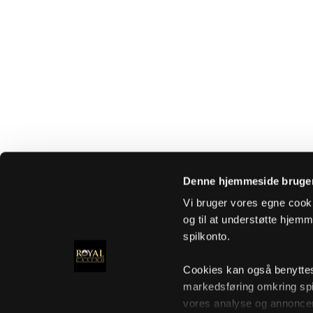
Denne hjemmeside bruger
Vi bruger vores egne cooki
og til at understøtte hjemme
spilkonto.
Cookies kan også benyttes t
markedsføring omkring spi
vores analyse og annoncer