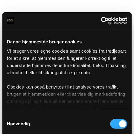
Denne hjemmeside bruger cookies
Vi bruger vores egne cookies samt cookies fra tredjepart
for at sikre, at hjemmesiden fungerer korrekt og til at
understøtte hjemmesidens funktionalitet, f.eks. tilpasning
af indhold eller til sikring af din spilkonto.
Cookies kan også benyttes til at analyse vores trafik,
brugen af hjemmesiden eller til at vise dig markedsføring
omkring spil og tilbud på denne samt andre hjemmesider
og sociale medier igennem vores analyse og
annonceringspartnere. Du kan læse mere om vores brug
Samtykkevalg
af cookies under "Detaljer" eller ved at klikke videre til
Nødvendig
vores Cookiepolitik, som du finder i bunden af vores