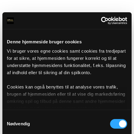
Denne hjemmeside bruger cookies
Vi bruger vores egne cookies samt cookies fra tredjepart
for at sikre, at hjemmesiden fungerer korrekt og til at
understøtte hjemmesidens funktionalitet, f.eks. tilpasning
af indhold eller til sikring af din spilkonto.
Cookies kan også benyttes til at analyse vores trafik,
brugen af hjemmesiden eller til at vise dig markedsføring
omkring spil og tilbud på denne samt andre hjemmesider
og sociale medier igennem vores analyse og
annonceringspartnere. Du kan læse mere om vores brug
Samtykkevalg
af cookies under "Detaljer" eller ved at klikke videre til
Nødvendig
vores Cookiepolitik, som du finder i bunden af vores