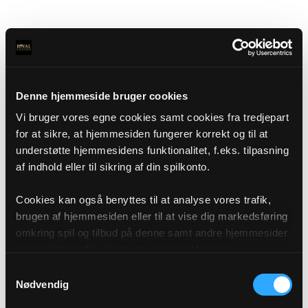
Denne hjemmeside bruger cookies
Vi bruger vores egne cookies samt cookies fra tredjepart
for at sikre, at hjemmesiden fungerer korrekt og til at
understøtte hjemmesidens funktionalitet, f.eks. tilpasning
af indhold eller til sikring af din spilkonto.
Cookies kan også benyttes til at analyse vores trafik,
brugen af hjemmesiden eller til at vise dig markedsføring
omkring spil og tilbud på denne samt andre hjemmesider
og sociale medier igennem vores analyse og
annonceringspartnere. Du kan læse mere om vores brug
Samtykkevalg
af cookies under "Detaljer" eller ved at klikke videre til
Nødvendig
vores Cookiepolitik, som du finder i bunden af vores