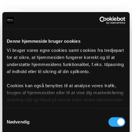
Denne hjemmeside bruger cookies
Vi bruger vores egne cookies samt cookies fra tredjepart
for at sikre, at hjemmesiden fungerer korrekt og til at
understøtte hjemmesidens funktionalitet, f.eks. tilpasning
af indhold eller til sikring af din spilkonto.
Cookies kan også benyttes til at analyse vores trafik,
brugen af hjemmesiden eller til at vise dig markedsføring
omkring spil og tilbud på denne samt andre hjemmesider
og sociale medier igennem vores analyse og
annonceringspartnere. Du kan læse mere om vores brug
Samtykkevalg
af cookies under "Detaljer" eller ved at klikke videre til
Nødvendig
vores Cookiepolitik, som du finder i bunden af vores