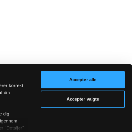
Accepter alle
erer korrekt
af din
Accepter valgte
e dig
r igennem
r "Detaljer"