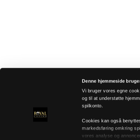
Denne hjemmeside bruger
Vi bruger vores egne cooki
og til at understøtte hjemme
spilkonto.
Cookies kan også benyttes t
markedsføring omkring spi
vores analyse og annoncer