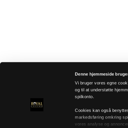
Denne hjemmeside bruger
Vi bruger vores egne cooki
og til at understøtte hjemme
spilkonto.
Cookies kan også benyttes t
markedsføring omkring spi
vores analyse og annoncer