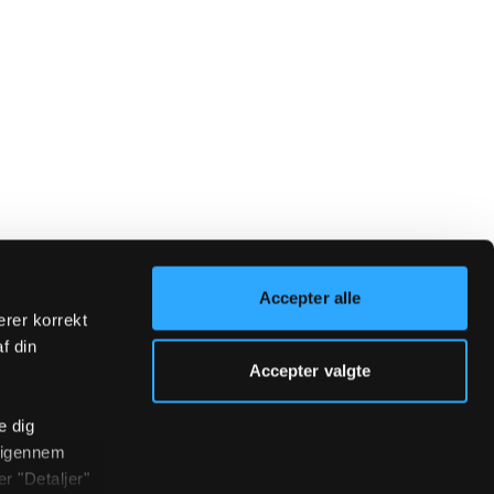
Accepter alle
erer korrekt
af din
Accepter valgte
e dig
r igennem
r "Detaljer"