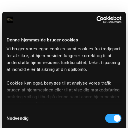
Denne hjemmeside bruger cookies
Vi bruger vores egne cookies samt cookies fra tredjepart
for at sikre, at hjemmesiden fungerer korrekt og til at
understøtte hjemmesidens funktionalitet, f.eks. tilpasning
af indhold eller til sikring af din spilkonto.
Cookies kan også benyttes til at analyse vores trafik,
brugen af hjemmesiden eller til at vise dig markedsføring
omkring spil og tilbud på denne samt andre hjemmesider
og sociale medier igennem vores analyse og
annonceringspartnere. Du kan læse mere om vores brug
Samtykkevalg
af cookies under "Detaljer" eller ved at klikke videre til
Nødvendig
vores Cookiepolitik, som du finder i bunden af vores