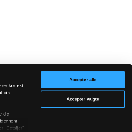
Accepter alle
erer korrekt
af din
Accepter valgte
e dig
r igennem
r "Detaljer"