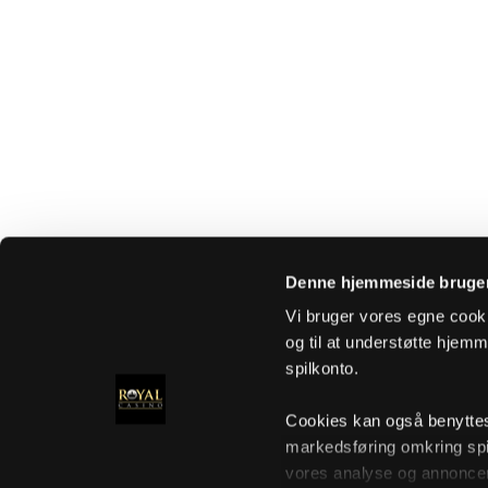
Denne hjemmeside bruger
Vi bruger vores egne cooki
og til at understøtte hjemme
spilkonto.
Cookies kan også benyttes t
markedsføring omkring spi
vores analyse og annoncer