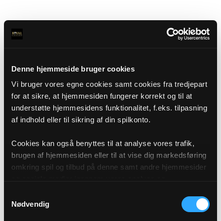
Denne hjemmeside bruger cookies
Vi bruger vores egne cookies samt cookies fra tredjepart
for at sikre, at hjemmesiden fungerer korrekt og til at
understøtte hjemmesidens funktionalitet, f.eks. tilpasning
af indhold eller til sikring af din spilkonto.
Cookies kan også benyttes til at analyse vores trafik,
brugen af hjemmesiden eller til at vise dig markedsføring
omkring spil og tilbud på denne samt andre hjemmesider
og sociale medier igennem vores analyse og
annonceringspartnere. Du kan læse mere om vores brug
Samtykkevalg
af cookies under "Detaljer" eller ved at klikke videre til
Nødvendig
vores Cookiepolitik, som du finder i bunden af vores