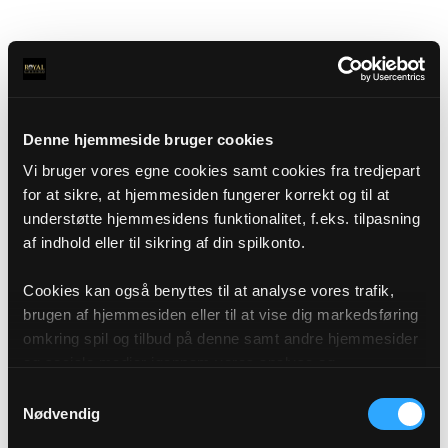
Denne hjemmeside bruger cookies
Vi bruger vores egne cookies samt cookies fra tredjepart
for at sikre, at hjemmesiden fungerer korrekt og til at
understøtte hjemmesidens funktionalitet, f.eks. tilpasning
af indhold eller til sikring af din spilkonto.
Cookies kan også benyttes til at analyse vores trafik,
brugen af hjemmesiden eller til at vise dig markedsføring
omkring spil og tilbud på denne samt andre hjemmesider
og sociale medier igennem vores analyse og
annonceringspartnere. Du kan læse mere om vores brug
Samtykkevalg
af cookies under "Detaljer" eller ved at klikke videre til
Nødvendig
vores Cookiepolitik, som du finder i bunden af vores