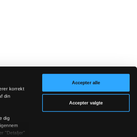
Accepter alle
erer korrekt
af din
Accepter valgte
e dig
r igennem
r "Detaljer"