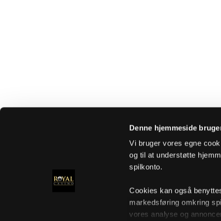
Denne hjemmeside bruger
Vi bruger vores egne cooki
og til at understøtte hjemme
spilkonto.
Cookies kan også benyttes t
markedsføring omkring spi
vores analyse og annoncer