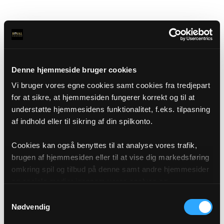
Denne hjemmeside bruger cookies
Vi bruger vores egne cookies samt cookies fra tredjepart
for at sikre, at hjemmesiden fungerer korrekt og til at
understøtte hjemmesidens funktionalitet, f.eks. tilpasning
af indhold eller til sikring af din spilkonto.
Cookies kan også benyttes til at analyse vores trafik,
brugen af hjemmesiden eller til at vise dig markedsføring
omkring spil og tilbud på denne samt andre hjemmesider
og sociale medier igennem vores analyse og
annonceringspartnere. Du kan læse mere om vores brug
Samtykkevalg
af cookies under "Detaljer" eller ved at klikke videre til
Nødvendig
vores Cookiepolitik, som du finder i bunden af vores