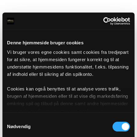
Denne hjemmeside bruger cookies
Vi bruger vores egne cookies samt cookies fra tredjepart
for at sikre, at hjemmesiden fungerer korrekt og til at
understøtte hjemmesidens funktionalitet, f.eks. tilpasning
af indhold eller til sikring af din spilkonto.
Cookies kan også benyttes til at analyse vores trafik,
brugen af hjemmesiden eller til at vise dig markedsføring
omkring spil og tilbud på denne samt andre hjemmesider
og sociale medier igennem vores analyse og
annonceringspartnere. Du kan læse mere om vores brug
Samtykkevalg
af cookies under "Detaljer" eller ved at klikke videre til
Nødvendig
vores Cookiepolitik, som du finder i bunden af vores