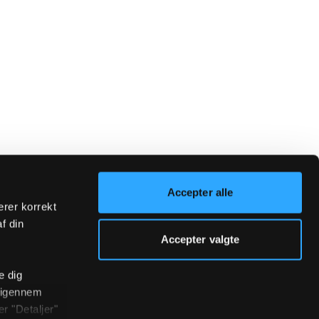
Accepter alle
erer korrekt
af din
Accepter valgte
e dig
r igennem
r "Detaljer"