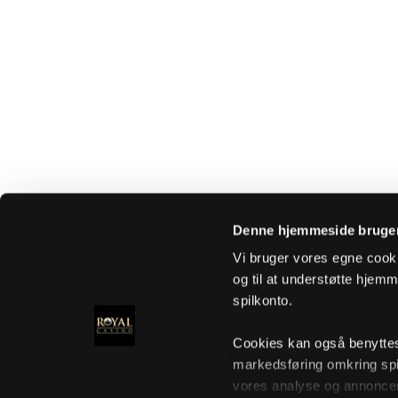
Denne hjemmeside bruger
Vi bruger vores egne cooki
og til at understøtte hjemme
spilkonto.
Cookies kan også benyttes t
markedsføring omkring spi
vores analyse og annoncer