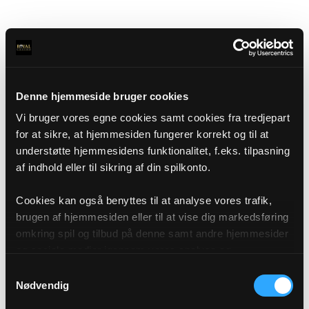
Denne hjemmeside bruger cookies
Vi bruger vores egne cookies samt cookies fra tredjepart
for at sikre, at hjemmesiden fungerer korrekt og til at
understøtte hjemmesidens funktionalitet, f.eks. tilpasning
af indhold eller til sikring af din spilkonto.
Cookies kan også benyttes til at analyse vores trafik,
brugen af hjemmesiden eller til at vise dig markedsføring
omkring spil og tilbud på denne samt andre hjemmesider
og sociale medier igennem vores analyse og
annonceringspartnere. Du kan læse mere om vores brug
Samtykkevalg
af cookies under "Detaljer" eller ved at klikke videre til
Nødvendig
vores Cookiepolitik, som du finder i bunden af vores