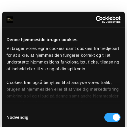
Denne hjemmeside bruger cookies
Vi bruger vores egne cookies samt cookies fra tredjepart
for at sikre, at hjemmesiden fungerer korrekt og til at
understøtte hjemmesidens funktionalitet, f.eks. tilpasning
af indhold eller til sikring af din spilkonto.
Cookies kan også benyttes til at analyse vores trafik,
brugen af hjemmesiden eller til at vise dig markedsføring
omkring spil og tilbud på denne samt andre hjemmesider
og sociale medier igennem vores analyse og
annonceringspartnere. Du kan læse mere om vores brug
Samtykkevalg
af cookies under "Detaljer" eller ved at klikke videre til
Nødvendig
vores Cookiepolitik, som du finder i bunden af vores