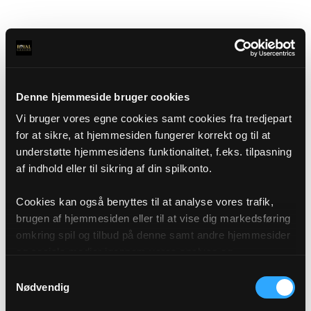
Denne hjemmeside bruger cookies
Vi bruger vores egne cookies samt cookies fra tredjepart
for at sikre, at hjemmesiden fungerer korrekt og til at
understøtte hjemmesidens funktionalitet, f.eks. tilpasning
af indhold eller til sikring af din spilkonto.
Cookies kan også benyttes til at analyse vores trafik,
brugen af hjemmesiden eller til at vise dig markedsføring
omkring spil og tilbud på denne samt andre hjemmesider
og sociale medier igennem vores analyse og
annonceringspartnere. Du kan læse mere om vores brug
Samtykkevalg
af cookies under "Detaljer" eller ved at klikke videre til
Nødvendig
vores Cookiepolitik, som du finder i bunden af vores