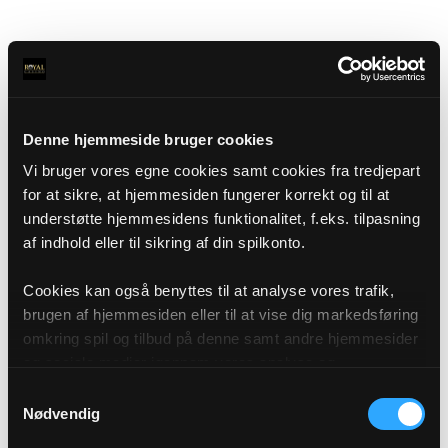
Denne hjemmeside bruger cookies
Vi bruger vores egne cookies samt cookies fra tredjepart
for at sikre, at hjemmesiden fungerer korrekt og til at
understøtte hjemmesidens funktionalitet, f.eks. tilpasning
af indhold eller til sikring af din spilkonto.
Cookies kan også benyttes til at analyse vores trafik,
brugen af hjemmesiden eller til at vise dig markedsføring
omkring spil og tilbud på denne samt andre hjemmesider
og sociale medier igennem vores analyse og
annonceringspartnere. Du kan læse mere om vores brug
Samtykkevalg
af cookies under "Detaljer" eller ved at klikke videre til
Nødvendig
vores Cookiepolitik, som du finder i bunden af vores