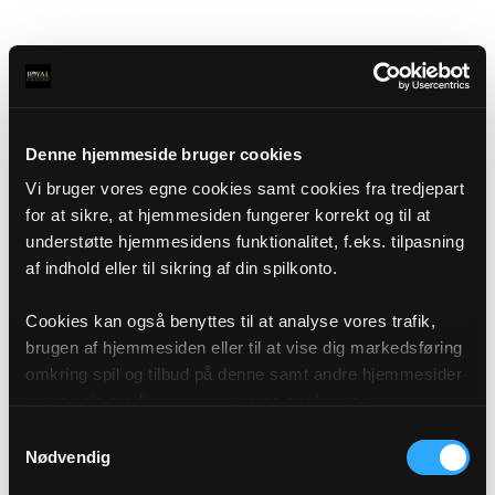
Denne hjemmeside bruger cookies
Vi bruger vores egne cookies samt cookies fra tredjepart
for at sikre, at hjemmesiden fungerer korrekt og til at
understøtte hjemmesidens funktionalitet, f.eks. tilpasning
af indhold eller til sikring af din spilkonto.
Cookies kan også benyttes til at analyse vores trafik,
brugen af hjemmesiden eller til at vise dig markedsføring
omkring spil og tilbud på denne samt andre hjemmesider
og sociale medier igennem vores analyse og
annonceringspartnere. Du kan læse mere om vores brug
Samtykkevalg
af cookies under "Detaljer" eller ved at klikke videre til
Nødvendig
vores Cookiepolitik, som du finder i bunden af vores