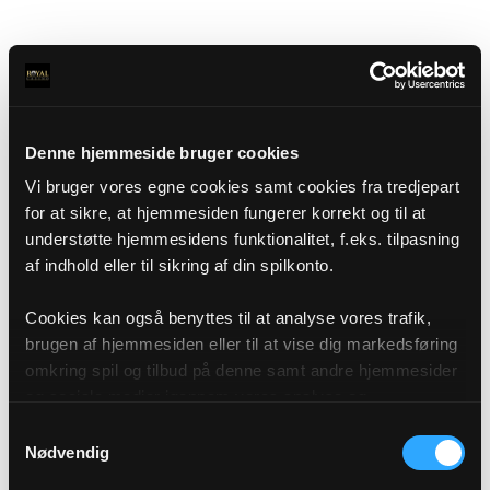
Denne hjemmeside bruger cookies
Vi bruger vores egne cookies samt cookies fra tredjepart
for at sikre, at hjemmesiden fungerer korrekt og til at
understøtte hjemmesidens funktionalitet, f.eks. tilpasning
af indhold eller til sikring af din spilkonto.
Cookies kan også benyttes til at analyse vores trafik,
brugen af hjemmesiden eller til at vise dig markedsføring
omkring spil og tilbud på denne samt andre hjemmesider
og sociale medier igennem vores analyse og
annonceringspartnere. Du kan læse mere om vores brug
Samtykkevalg
af cookies under "Detaljer" eller ved at klikke videre til
Nødvendig
vores Cookiepolitik, som du finder i bunden af vores