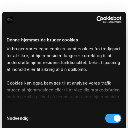
Denne hjemmeside bruger cookies
Vi bruger vores egne cookies samt cookies fra tredjepart
for at sikre, at hjemmesiden fungerer korrekt og til at
understøtte hjemmesidens funktionalitet, f.eks. tilpasning
af indhold eller til sikring af din spilkonto.
Cookies kan også benyttes til at analyse vores trafik,
brugen af hjemmesiden eller til at vise dig markedsføring
omkring spil og tilbud på denne samt andre hjemmesider
og sociale medier igennem vores analyse og
annonceringspartnere. Du kan læse mere om vores brug
Samtykkevalg
af cookies under "Detaljer" eller ved at klikke videre til
Nødvendig
vores Cookiepolitik, som du finder i bunden af vores