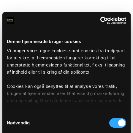
Denne hjemmeside bruger cookies
Vi bruger vores egne cookies samt cookies fra tredjepart
for at sikre, at hjemmesiden fungerer korrekt og til at
understøtte hjemmesidens funktionalitet, f.eks. tilpasning
af indhold eller til sikring af din spilkonto.
Cookies kan også benyttes til at analyse vores trafik,
brugen af hjemmesiden eller til at vise dig markedsføring
omkring spil og tilbud på denne samt andre hjemmesider
og sociale medier igennem vores analyse og
annonceringspartnere. Du kan læse mere om vores brug
Samtykkevalg
af cookies under "Detaljer" eller ved at klikke videre til
Nødvendig
vores Cookiepolitik, som du finder i bunden af vores