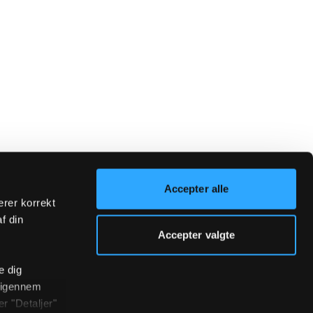
Accepter alle
erer korrekt
af din
Accepter valgte
e dig
r igennem
r "Detaljer"