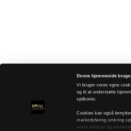
Denne hjemmeside bruger
Vi bruger vores egne cooki
og til at understøtte hjemme
spilkonto.
Cookies kan også benyttes t
markedsføring omkring spi
vores analyse og annoncer