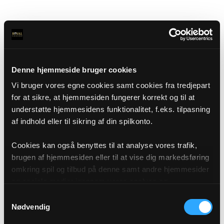
Denne hjemmeside bruger cookies
Vi bruger vores egne cookies samt cookies fra tredjepart
for at sikre, at hjemmesiden fungerer korrekt og til at
understøtte hjemmesidens funktionalitet, f.eks. tilpasning
af indhold eller til sikring af din spilkonto.
Cookies kan også benyttes til at analyse vores trafik,
brugen af hjemmesiden eller til at vise dig markedsføring
omkring spil og tilbud på denne samt andre hjemmesider
og sociale medier igennem vores analyse og
annonceringspartnere. Du kan læse mere om vores brug
Samtykkevalg
af cookies under "Detaljer" eller ved at klikke videre til
Nødvendig
vores Cookiepolitik, som du finder i bunden af vores