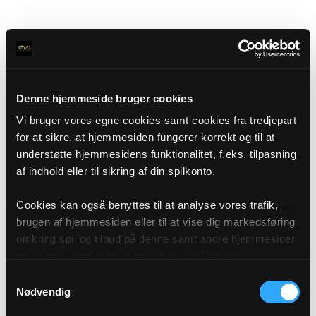
Denne hjemmeside bruger cookies
Vi bruger vores egne cookies samt cookies fra tredjepart
for at sikre, at hjemmesiden fungerer korrekt og til at
understøtte hjemmesidens funktionalitet, f.eks. tilpasning
af indhold eller til sikring af din spilkonto.
Cookies kan også benyttes til at analyse vores trafik,
brugen af hjemmesiden eller til at vise dig markedsføring
omkring spil og tilbud på denne samt andre hjemmesider
og sociale medier igennem vores analyse og
annonceringspartnere. Du kan læse mere om vores brug
Samtykkevalg
af cookies under "Detaljer" eller ved at klikke videre til
Nødvendig
vores Cookiepolitik, som du finder i bunden af vores