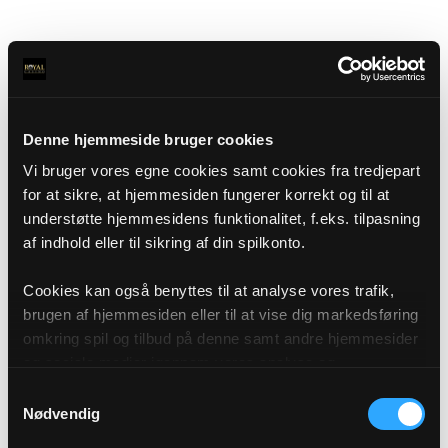
Denne hjemmeside bruger cookies
Vi bruger vores egne cookies samt cookies fra tredjepart
for at sikre, at hjemmesiden fungerer korrekt og til at
understøtte hjemmesidens funktionalitet, f.eks. tilpasning
af indhold eller til sikring af din spilkonto.
Cookies kan også benyttes til at analyse vores trafik,
brugen af hjemmesiden eller til at vise dig markedsføring
omkring spil og tilbud på denne samt andre hjemmesider
og sociale medier igennem vores analyse og
annonceringspartnere. Du kan læse mere om vores brug
Samtykkevalg
af cookies under "Detaljer" eller ved at klikke videre til
Nødvendig
vores Cookiepolitik, som du finder i bunden af vores