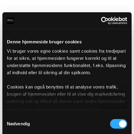
Denne hjemmeside bruger cookies
Vi bruger vores egne cookies samt cookies fra tredjepart
for at sikre, at hjemmesiden fungerer korrekt og til at
understøtte hjemmesidens funktionalitet, f.eks. tilpasning
af indhold eller til sikring af din spilkonto.
Cookies kan også benyttes til at analyse vores trafik,
brugen af hjemmesiden eller til at vise dig markedsføring
omkring spil og tilbud på denne samt andre hjemmesider
og sociale medier igennem vores analyse og
annonceringspartnere. Du kan læse mere om vores brug
Samtykkevalg
af cookies under "Detaljer" eller ved at klikke videre til
Nødvendig
vores Cookiepolitik, som du finder i bunden af vores