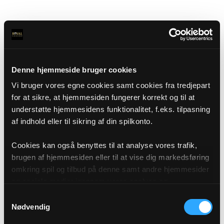
Denne hjemmeside bruger cookies
Vi bruger vores egne cookies samt cookies fra tredjepart
for at sikre, at hjemmesiden fungerer korrekt og til at
understøtte hjemmesidens funktionalitet, f.eks. tilpasning
af indhold eller til sikring af din spilkonto.
Cookies kan også benyttes til at analyse vores trafik,
brugen af hjemmesiden eller til at vise dig markedsføring
omkring spil og tilbud på denne samt andre hjemmesider
og sociale medier igennem vores analyse og
annonceringspartnere. Du kan læse mere om vores brug
Samtykkevalg
af cookies under "Detaljer" eller ved at klikke videre til
Nødvendig
vores Cookiepolitik, som du finder i bunden af vores